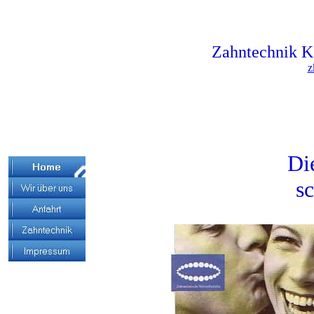
Zahntechnik 
z
Di
s